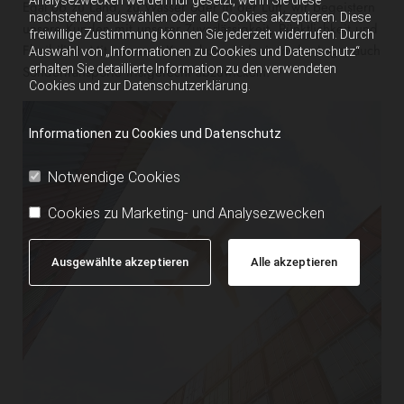
Egal ob zu Land, zu Wasser oder in der Luft, wir begeistern
nachstehend auswählen oder alle Cookies akzeptieren. Diese
unsere Kunden mit unserer Zuverlässigkeit, Pünktlichkeit und
freiwillige Zustimmung können Sie jederzeit widerrufen. Durch
Flexibilität. Mit unserem Know-how sind wir in der Lage, auch
Auswahl von „Informationen zu Cookies und Datenschutz“
erhalten Sie detaillierte Information zu den verwendeten
Sondertransporte fristgerecht abzuwickeln.
Cookies und zur Datenschutzerklärung.
Informationen zu Cookies und Datenschutz
Notwendige Cookies
Cookies zu Marketing- und Analysezwecken
Ausgewählte akzeptieren
Alle akzeptieren