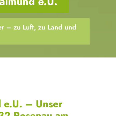
aimund e.U.
her – zu Luft, zu Land und
 e.U. – Unser
332 Rosenau am