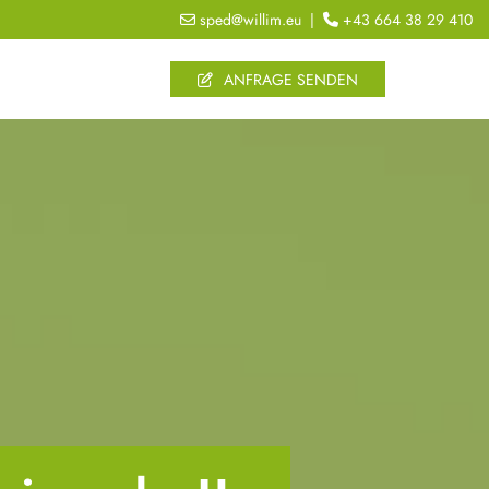
sped@willim.eu
|
+43 664 38 29 410


ANFRAGE SENDEN